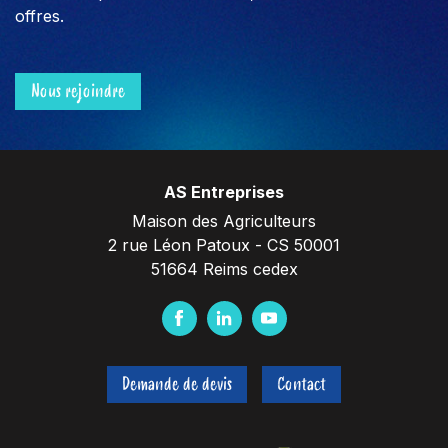
offres.
Nous rejoindre
AS Entreprises
Maison des Agriculteurs
2 rue Léon Patoux - CS 50001
51664 Reims cedex
F
L
Y
a
i
o
c
n
u
Demande de devis
Contact
e
k
t
b
e
u