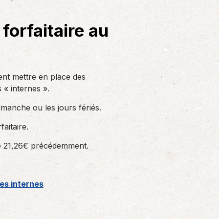
Solutions informatiques
Notre volonté de renforcer l’autonomie
forfaitaire au
de nos adhérents dans la tenue de leur
comptabilité et le…
vent mettre en place des
 « internes ».
manche ou les jours fériés.
aitaire.
tre 21,26€ précédemment.
des internes