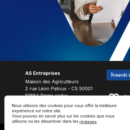
AS Entreprises
Demande d
Maison des Agriculteurs
2 rue Léon Patoux - CS 50001
51664 Reims cedex
Nous utilisons des cookies pour vous offrir la meilleure
expérience sur notre site.
F
L
Y
Vous pouvez en savoir plus sur les cookies que nous
a
i
o
utilisons ou les désactiver dans les
.
réglages
c
n
u