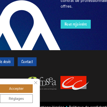
contrat de professionnali
offres.
Nous rejoindre
e devis
Contact
Fermer la bannière des cookies GDPR
Accepter
Réglages