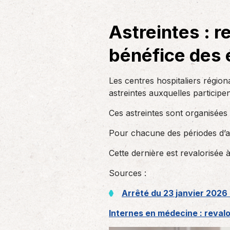
un nouvel associé…
de produc
Astreintes : r
Accompagnement des
bénéfice des 
employeurs
En tant qu’employeur, vous êtes soumis
Les centres hospitaliers région
à des obligations et à une légalisation
de plus en…
astreintes auxquelles participe
Ces astreintes sont organisées
Pour chacune des périodes d’ast
Cette dernière est revalorisée
Sources :
Arrêté du 23 janvier 2026 
Internes en médecine : revalo