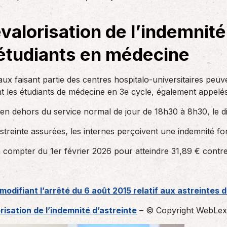
des réglementations qui…
teurs ou…
AS Entreprises vous…
evalorisation de l’indemnité 
étudiants en médecine
aux faisant partie des centres hospitalo-universitaires peu
nt les étudiants de médecine en 3e cycle, également appelés
 en dehors du service normal de jour de 18h30 à 8h30, le di
reinte assurées, les internes perçoivent une indemnité forf
 à compter du 1er février 2026 pour atteindre 31,89 € con
modifiant l’arrêté du 6 août 2015 relatif aux astreintes 
risation de l’indemnité d’astreinte
– © Copyright WebLex