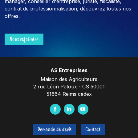
manager, conseiller d'entreprise, juriste, fiscaliste,
contrat de professionnalisation, découvrez toutes nos
offres.
Nous rejoindre
AS Entreprises
Maison des Agriculteurs
2 rue Léon Patoux - CS 50001
51664 Reims cedex
F
L
Y
a
i
o
c
n
u
Demande de devis
Contact
e
k
t