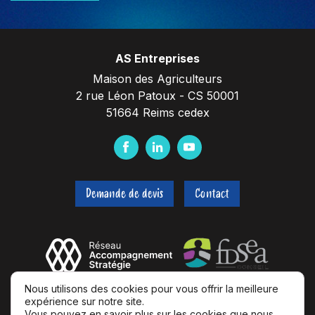
AS Entreprises
Maison des Agriculteurs
2 rue Léon Patoux - CS 50001
51664 Reims cedex
F
L
Y
a
i
o
c
n
u
Demande de devis
Contact
e
k
t
b
e
u
o
d
b
o
I
e
k
n
Nous utilisons des cookies pour vous offrir la meilleure
expérience sur notre site.
Vous pouvez en savoir plus sur les cookies que nous