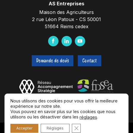
AS Entreprises
Maison des Agriculteurs
2 rue Léon Patoux - CS 50001
51664 Reims cedex
F
L
Y
a
i
o
c
n
u
Demande de devis
Contact
e
k
t
b
e
u
o
d
b
o
I
e
k
n
Nous utilisons des cookies pour vous offrir la meilleure
expérience sur notre site.
Vous pouvez en savoir plus sur les cookies que nous
utilisons ou les désactiver dans les
.
réglages
Fermer la bannière des coo
Accepter
Réglages
© 2026 AS Entreprises