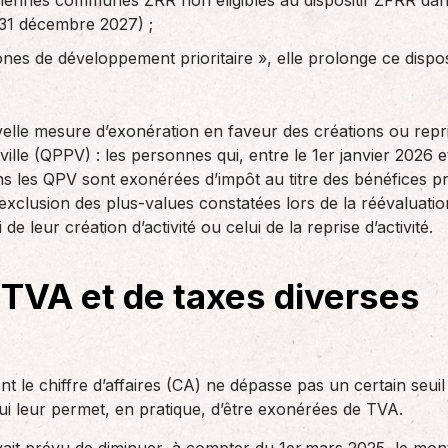
ciennes communes ZRR non éligibles au dispositif ZFRR dan
31 décembre 2027) ;
ones de développement prioritaire », elle prolonge ce disposi
velle mesure d’exonération en faveur des créations ou repris
la ville (QPPV) : les personnes qui, entre le 1er janvier 202
ns les QPV sont exonérées d’impôt au titre des bénéfices pr
l’exclusion des plus-values constatées lors de la réévaluatio
e leur création d’activité ou celui de la reprise d’activité.
 TVA et de taxes diverses
nt le chiffre d’affaires (CA) ne dépasse pas un certain seu
ui leur permet, en pratique, d’être exonérées de TVA.