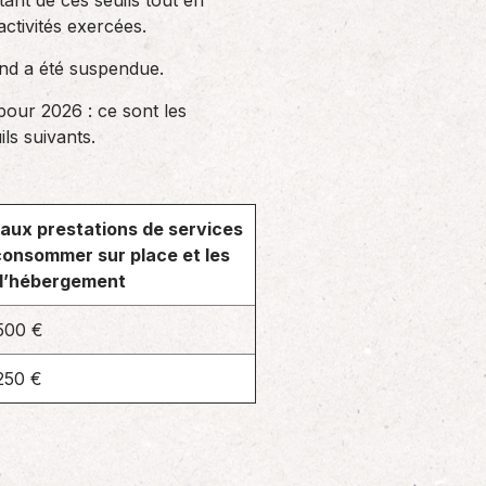
ant de ces seuils tout en
activités exercées.
ond a été suspendue.
pour 2026 : ce sont les
ils suivants.
t aux prestations de services
consommer sur place et les
 d’hébergement
500 €
250 €