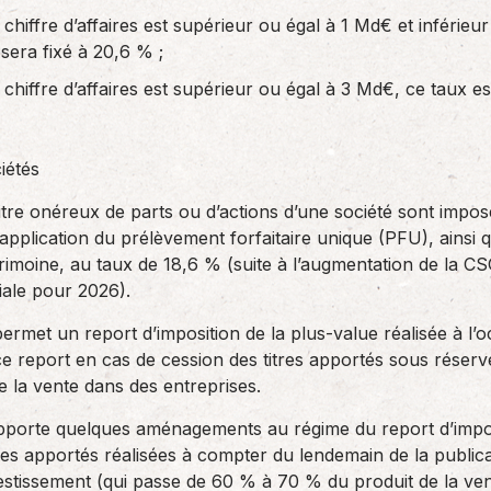
 chiffre d’affaires est supérieur ou égal à 1 Md€ et inférieur
sera fixé à 20,6 % ;
 chiffre d’affaires est supérieur ou égal à 3 Md€, ce taux e
iétés
titre onéreux de parts ou d’actions d’une société sont imposé
pplication du prélèvement forfaitaire unique (PFU), ainsi q
imoine, au taux de 18,6 % (suite à l’augmentation de la CSG
iale pour 2026).
ermet un report d’imposition de la plus-value réalisée à l’o
e report en cas de cession des titres apportés sous réserve
de la vente dans des entreprises.
pporte quelques aménagements au régime du report d’imposi
res apportés réalisées à compter du lendemain de la publica
estissement (qui passe de 60 % à 70 % du produit de la vent