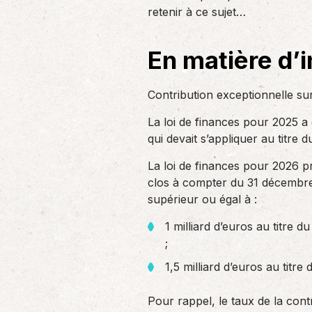
un nouvel associé…
retenir à ce sujet…
de produc
En matière d’
Accompagnement des
employeurs
Contribution exceptionnelle su
En tant qu’employeur, vous êtes soumis
à des obligations et à une légalisation
La loi de finances pour 2025 a
de plus en…
qui devait s’appliquer au titre
La loi de finances pour 2026 pr
clos à compter du 31 décembre 2
supérieur ou égal à :
1 milliard d’euros au titre d
;
1,5 milliard d’euros au titre
Pour rappel, le taux de la contr