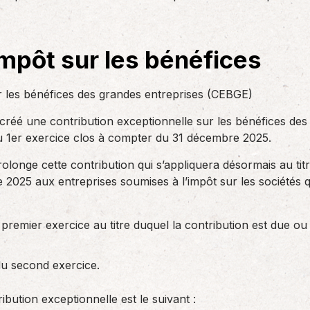
des réglementations qui…
teurs ou…
AS Entreprises vous…
impôt sur les bénéfices
r les bénéfices des grandes entreprises (CEBGE)
 créé une contribution exceptionnelle sur les bénéfices de
 du 1er exercice clos à compter du 31 décembre 2025.
olonge cette contribution qui s’appliquera désormais au tit
025 aux entreprises soumises à l’impôt sur les sociétés qui
u premier exercice au titre duquel la contribution est due ou
 du second exercice.
ibution exceptionnelle est le suivant :