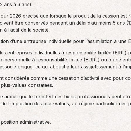
2 ans à 3 ans).
 pour 2026 précise que lorsque le produit de la cession est r
doivent être conservés pendant un délai d’au moins 5 ans 
 à l’actif de la société.
ption d’une entreprise individuelle pour l’assimilation à u
 les entreprises individuelles à responsabilité limitée (EIRL
 unipersonnelle à responsabilité limitée (EURL) ou à une ent
associé unique, ce qui aboutit à leur assujettissement à l’im
ment considérée comme une cessation d’activité avec pour c
 plus-values constatées.
cale admet que le transfert des biens professionnels peut êtr
 de l’imposition des plus-values, au régime particulier des p
 position administrative.