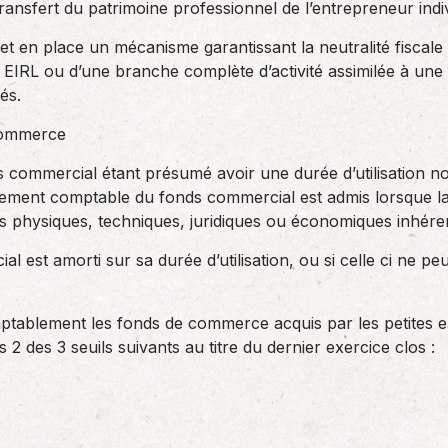
ransfert du patrimoine professionnel de l’entrepreneur indi
t en place un mécanisme garantissant la neutralité fiscale 
ne EIRL ou d’une branche complète d’activité assimilée à u
és.
commerce
 commercial étant présumé avoir une durée d’utilisation non 
ement comptable du fonds commercial est admis lorsque la d
es physiques, techniques, juridiques ou économiques inhérent
l est amorti sur sa durée d’utilisation, ou si celle ci ne p
mptablement les fonds de commerce acquis par les petites en
2 des 3 seuils suivants au titre du dernier exercice clos :