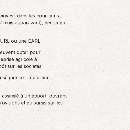
éinvesti dans les conditions
(12 mois auparavant), décompté
ne EURL ou une EARL
) peuvent opter pour
reprise agricole à
pôt sur les sociétés.
onséquence l’imposition
e assimilé à un apport, ouvrant
rovisions et au sursis sur les