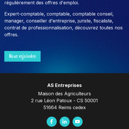
régulièrement des offres d'emploi.
Expert-comptable, comptable, comptable conseil,
manager, conseiller d'entreprise, juriste, fiscaliste,
contrat de professionnalisation, découvrez toutes nos
offres.
Nous rejoindre
AS Entreprises
Maison des Agriculteurs
2 rue Léon Patoux - CS 50001
51664 Reims cedex
F
L
Y