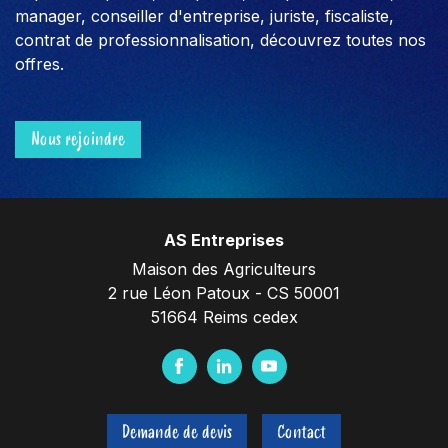
manager, conseiller d'entreprise, juriste, fiscaliste,
contrat de professionnalisation, découvrez toutes nos
offres.
Nous rejoindre
AS Entreprises
Maison des Agriculteurs
2 rue Léon Patoux - CS 50001
51664 Reims cedex
F
L
Y
a
i
o
c
n
u
Demande de devis
Contact