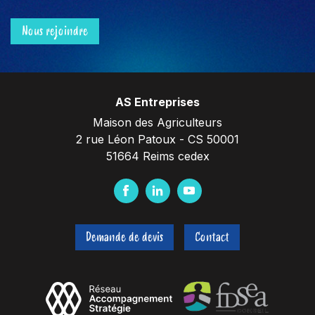
Nous rejoindre
AS Entreprises
Maison des Agriculteurs
2 rue Léon Patoux - CS 50001
51664 Reims cedex
F
L
Y
a
i
o
c
n
u
Demande de devis
Contact
e
k
t
b
e
u
o
d
b
o
I
e