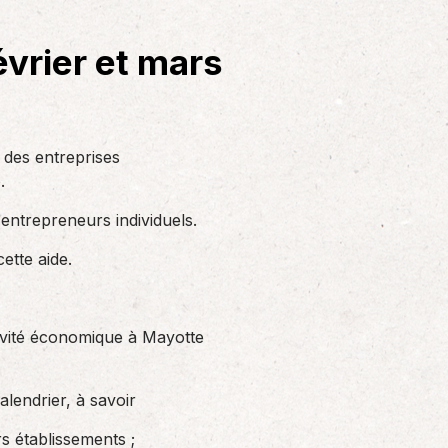
Solutions informatiques
Notre volonté de renforcer l’autonomie
évrier et mars
de nos adhérents dans la tenue de leur
comptabilité et le…
 des entreprises
.
 entrepreneurs individuels.
ette aide.
ctivité économique à Mayotte
alendrier, à savoir
rs établissements ;