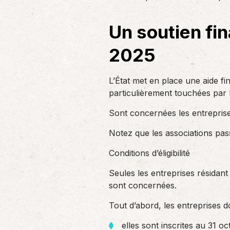
un nouvel associé…
de produc
Un soutien fin
Accompagnement des
2025
employeurs
En tant qu’employeur, vous êtes soumis
L’État met en place une aide fi
à des obligations et à une légalisation
de plus en…
particulièrement touchées par
Sont concernées les entreprises
Notez que les associations passi
Conditions d’éligibilité
Seules les entreprises résidant
sont concernées.
Tout d’abord, les entreprises d
elles sont inscrites au 31 o