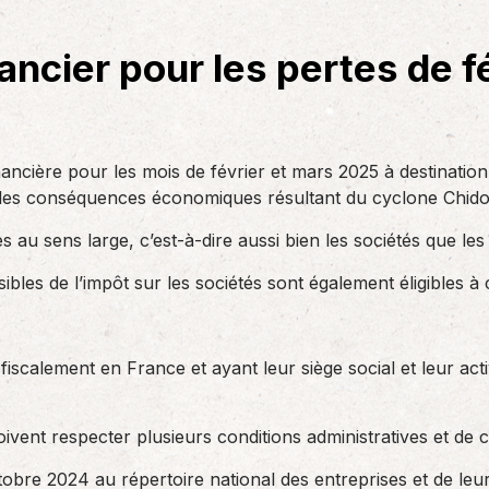
des réglementations qui…
teurs ou…
AS Entreprises vous…
ancier pour les pertes de f
nancière pour les mois de février et mars 2025 à destination
 les conséquences économiques résultant du cyclone Chido
 au sens large, c’est-à-dire aussi bien les sociétés que les
bles de l’impôt sur les sociétés sont également éligibles à c
 fiscalement en France et ayant leur siège social et leur a
oivent respecter plusieurs conditions administratives et de c
ctobre 2024 au répertoire national des entreprises et de leu