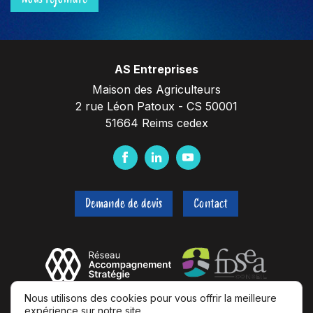
AS Entreprises
Maison des Agriculteurs
2 rue Léon Patoux - CS 50001
51664 Reims cedex
F
L
Y
a
i
o
c
n
u
Demande de devis
Contact
e
k
t
b
e
u
o
d
b
o
I
e
k
n
Nous utilisons des cookies pour vous offrir la meilleure
expérience sur notre site.