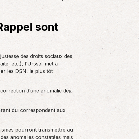
Solutions informatiques
Notre volonté de renforcer l’autonomie
de nos adhérents dans la tenue de leur
 Rappel sont
comptabilité et le…
ustesse des droits sociaux des
ite, etc.), l’Urssaf met à
er les DSN, le plus tôt
correction d’une anomalie déjà
arant qui correspondent aux
nismes pourront transmettre au
r des anomalies constatées mais