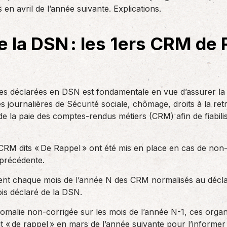
des réglementations qui…
 en avril de l’année suivante. Explications.
teurs ou…
AS Entreprises vous…
de la DSN : les 1ers CRM de
es déclarées en DSN est fondamentale en vue d’assurer la j
és journalières de Sécurité sociale, chômage, droits à la retra
de la paie des comptes-rendus métiers (CRM) afin de fiabilis
RM dits « De Rappel » ont été mis en place en cas de non-
 précédente.
ttent chaque mois de l’année N des CRM normalisés au décl
is déclaré de la DSN.
omalie non-corrigée sur les mois de l’année N-1, ces orga
 « de rappel » en mars de l’année suivante pour l’informe