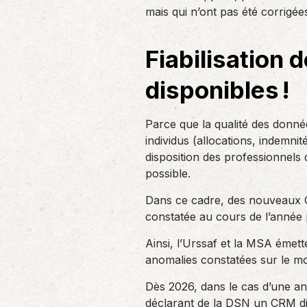
un nouvel associé…
mais qui n’ont pas été corrigées
de produc
Fiabilisation 
Accompagnement des
employeurs
disponibles !
En tant qu’employeur, vous êtes soumis
à des obligations et à une légalisation
de plus en…
Parce que la qualité des donné
individus (allocations, indemnit
disposition des professionnels 
possible.
Dans ce cadre, des nouveaux C
constatée au cours de l’année
Ainsi, l’Urssaf et la MSA éme
anomalies constatées sur le mo
Dès 2026, dans le cas d’une an
déclarant de la DSN un CRM dit