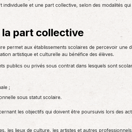
des réglementations qui…
ndividuelle et une part collective, selon des modalités qui 
teurs ou…
AS Entreprises vous…
 la part collective
ure permet aux établissements scolaires de percevoir une do
ation artistique et culturelle au bénéfice des élèves.
ts publics ou privés sous contrat dans lesquels sont scolar
ale ;
ionnelle sous statut scolaire.
cernant les objectifs qui doivent être poursuivis lors des act
, les lieux de culture, les artistes et autres professionnels