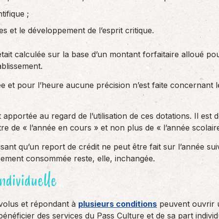
tifique ;
es et le développement de l’esprit critique.
était calculée sur la base d’un montant forfaitaire alloué 
ablissement.
e et pour l’heure aucune précision n’est faite concernant le
apportée au regard de l’utilisation de ces dotations. Il est 
re de « l’année en cours » et non plus de « l’année scolair
sant qu’un report de crédit ne peut être fait sur l’année su
èrement consommée reste, elle, inchangée.
individuelle
volus et répondant à
plusieurs conditions
peuvent ouvrir 
néficier des services du Pass Culture et de sa part individ