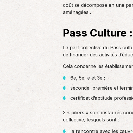
un nouvel associé…
coût se décompose en une part i
de produc
aménagées…
Accompagnement des
Pass Culture :
employeurs
En tant qu’employeur, vous êtes soumis
à des obligations et à une légalisation
La part collective du Pass cult
de plus en…
de financer des activités d’éduc
Cela concerne les établissemen
6e, 5e, e et 3e ;
seconde, première et termin
certificat d’aptitude profess
3 « piliers » sont instaurés con
collective, lesquels sont :
la rencontre avec les œuvres