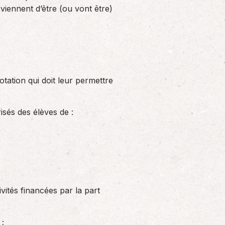
Solutions informatiques
viennent d’être (ou vont être)
Notre volonté de renforcer l’autonomie
de nos adhérents dans la tenue de leur
comptabilité et le…
tation qui doit leur permettre
isés des élèves de :
ivités financées par la part
 ;