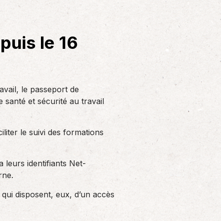
Solutions informatiques
Notre volonté de renforcer l’autonomie
de nos adhérents dans la tenue de leur
puis le 16
comptabilité et le…
avail, le passeport de
 santé et sécurité au travail
liter le suivi des formations
leurs identifiants Net-
rne.
, qui disposent, eux, d’un accès