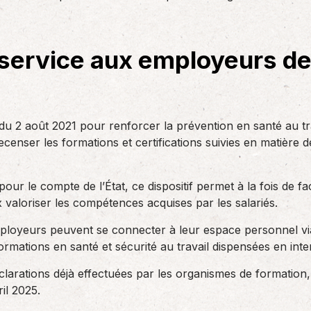
des réglementations qui…
teurs ou…
AS Entreprises vous…
service aux employeurs de
du 2 août 2021 pour renforcer la prévention en santé au tr
censer les formations et certifications suivies en matière de
ur le compte de l’État, ce dispositif permet à la fois de faci
 valoriser les compétences acquises par les salariés.
ployeurs peuvent se connecter à leur espace personnel via 
ormations en santé et sécurité au travail dispensées en inte
déclarations déjà effectuées par les organismes de formation
il 2025.