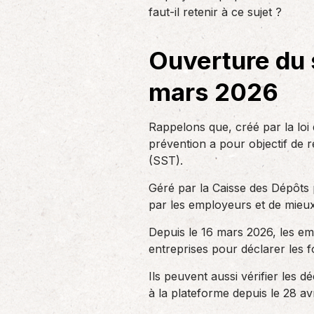
un nouvel associé…
faut-il retenir à ce sujet ?
de produc
Ouverture du 
Accompagnement des
employeurs
mars 2026
En tant qu’employeur, vous êtes soumis
à des obligations et à une légalisation
de plus en…
Rappelons que, créé par la loi 
prévention a pour objectif de re
(SST).
Géré par la Caisse des Dépôts po
par les employeurs et de mieux
Depuis le 16 mars 2026, les em
entreprises pour déclarer les f
Ils peuvent aussi vérifier les 
à la plateforme depuis le 28 avr