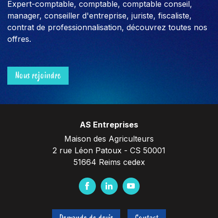
Expert-comptable, comptable, comptable conseil,
manager, conseiller d'entreprise, juriste, fiscaliste,
contrat de professionnalisation, découvrez toutes nos
offres.
Nous rejoindre
AS Entreprises
Maison des Agriculteurs
2 rue Léon Patoux - CS 50001
51664 Reims cedex
F
L
Y
a
i
o
c
n
u
Demande de devis
Contact