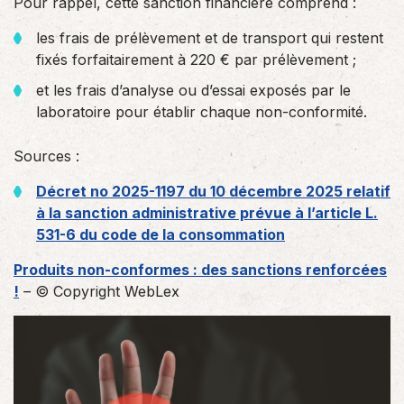
Pour rappel, cette sanction financière comprend :
les frais de prélèvement et de transport qui restent
fixés forfaitairement à 220 € par prélèvement ;
et les frais d’analyse ou d’essai exposés par le
laboratoire pour établir chaque non-conformité.
Sources :
Décret no 2025-1197 du 10 décembre 2025 relatif
à la sanction administrative prévue à l’article L.
531-6 du code de la consommation
Produits non-conformes : des sanctions renforcées
!
– © Copyright WebLex