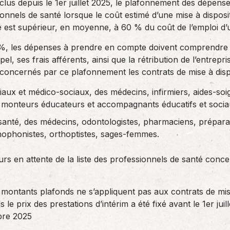
clus depuis le 1er juillet 2025, le plafonnement des dépense
onnels de santé lorsque le coût estimé d’une mise à dispos
re est supérieur, en moyenne, à 60 % du coût de l’emploi d
 %, les dépenses à prendre en compte doivent comprendre 
ppel, ses frais afférents, ainsi que la rétribution de l’entrepr
oncernés par ce plafonnement les contrats de mise à dispo
iaux et médico-sociaux, des médecins, infirmiers, aides-soi
l, monteurs éducateurs et accompagnants éducatifs et soci
 santé, des médecins, odontologistes, pharmaciens, prépar
hophonistes, orthoptistes, sages-femmes.
 en attente de la liste des professionnels de santé conce
s montants plafonds ne s’appliquent pas aux contrats de mis
e prix des prestations d’intérim a été fixé avant le 1er jui
bre 2025