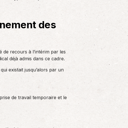
Solutions informatiques
Notre volonté de renforcer l’autonomie
de nos adhérents dans la tenue de leur
onnement des
comptabilité et le…
 de recours à l’intérim par les
ical déjà admis dans ce cadre.
ui existait jusqu’alors par un
rise de travail temporaire et le