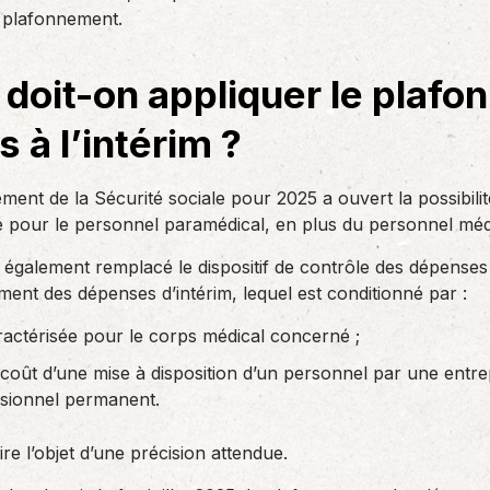
des réglementations qui…
e plafonnement.
teurs ou…
AS Entreprises vous…
 doit-on appliquer le plaf
 à l’intérim ?
ment de la Sécurité sociale pour 2025 a ouvert la possibilité
é pour le personnel paramédical, en plus du personnel méd
également remplacé le dispositif de contrôle des dépenses q
ment des dépenses d’intérim, lequel est conditionné par :
aractérisée pour le corps médical concerné ;
le coût d’une mise à disposition d’un personnel par une entrep
ssionnel permanent.
ire l’objet d’une précision attendue.