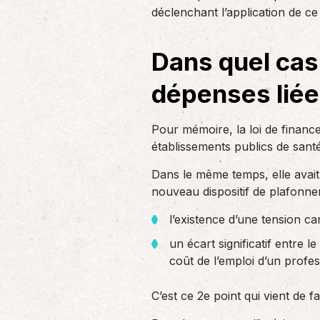
un nouvel associé…
déclenchant l’application de c
de produc
Dans quel cas
Accompagnement des
employeurs
dépenses liées
En tant qu’employeur, vous êtes soumis
à des obligations et à une légalisation
de plus en…
Pour mémoire, la loi de finance
établissements publics de sant
Dans le même temps, elle avait 
nouveau dispositif de plafonne
l’existence d’une tension c
un écart significatif entre 
coût de l’emploi d’un profe
C’est ce 2e point qui vient de fa