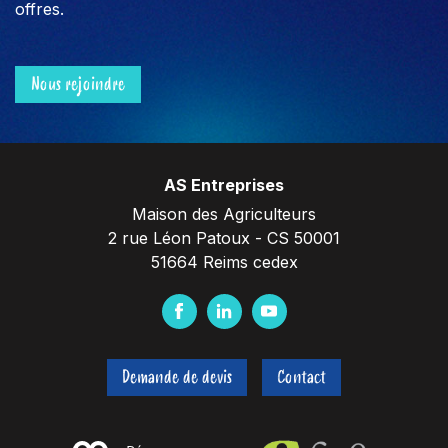
offres.
Nous rejoindre
AS Entreprises
Maison des Agriculteurs
2 rue Léon Patoux - CS 50001
51664 Reims cedex
F
L
Y
a
i
o
c
n
u
Demande de devis
Contact
e
k
t
b
e
u
o
d
b