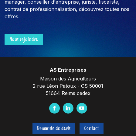
manager, conseiller d'entreprise, juriste, fiscaliste,
contrat de professionnalisation, découvrez toutes nos
offres.
Nous rejoindre
AS Entreprises
Maison des Agriculteurs
2 rue Léon Patoux - CS 50001
51664 Reims cedex
F
L
Y
a
i
o
c
n
u
Demande de devis
Contact
e
k
t