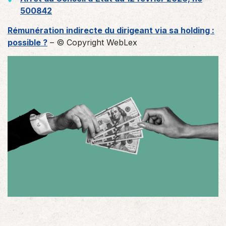
500842
Rémunération indirecte du dirigeant via sa holding :
possible ?
– © Copyright WebLex