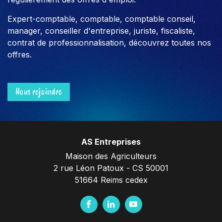
Expert-comptable, comptable, comptable conseil,
manager, conseiller d'entreprise, juriste, fiscaliste,
contrat de professionnalisation, découvrez toutes nos
offres.
Nous rejoindre
AS Entreprises
Maison des Agriculteurs
2 rue Léon Patoux - CS 50001
51664 Reims cedex
F
L
Y
a
i
o