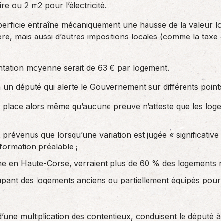
e ou 2 m2 pour l’électricité.
erficie entraîne mécaniquement une hausse de la valeur loc
ère, mais aussi d’autres impositions locales (comme la taxe 
ntation moyenne serait de 63 € par logement.
n un député qui alerte le Gouvernement sur différents points
ur place alors même qu’aucune preuve n’atteste que les log
 prévenus que lorsqu’une variation est jugée « significative »
ormation préalable ;
 en Haute-Corse, verraient plus de 60 % des logements r
ant des logements anciens ou partiellement équipés pourra
 d’une multiplication des contentieux, conduisent le député