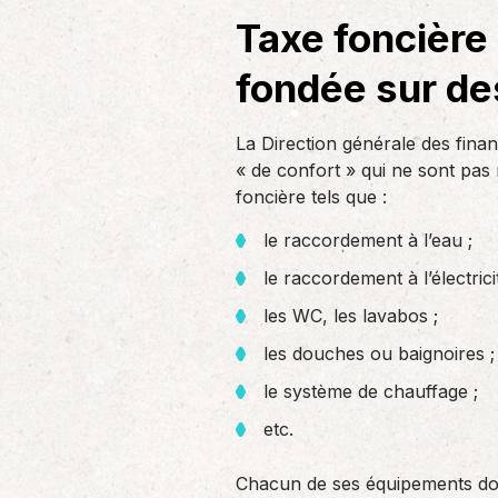
un nouvel associé…
de produc
Taxe foncière 
fondée sur de
Accompagnement des
employeurs
La Direction générale des fina
En tant qu’employeur, vous êtes soumis
« de confort » qui ne sont pas 
à des obligations et à une légalisation
foncière tels que :
de plus en…
le raccordement à l’eau ;
le raccordement à l’électricit
les WC, les lavabos ;
les douches ou baignoires ;
le système de chauffage ;
etc.
Chacun de ses équipements doi