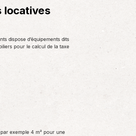
Solutions informatiques
s locatives
Notre volonté de renforcer l’autonomie
de nos adhérents dans la tenue de leur
comptabilité et le…
nts dispose d’équipements dits
liers pour le calcul de la taxe
: par exemple 4 m² pour une