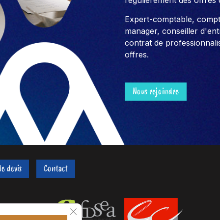
régulièrement des offres 
Expert-comptable, compt
manager, conseiller d'entre
contrat de professionnali
offres.
Nous rejoindre
e devis
Contact
Fermer la bannière des cookies GDPR