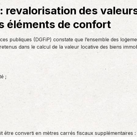
des réglementations qui…
teurs ou…
AS Entreprises vous…
: revalorisation des valeur
s éléments de confort
nces publiques (DGFiP) constate que l’ensemble des logeme
retenus dans le calcul de la valeur locative des biens immobi
é ;
t être converti en mètres carrés fiscaux supplémentaires 