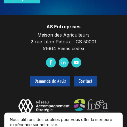
AS Entreprises
Maison des Agriculteurs
2 rue Léon Patoux - CS 50001
51664 Reims cedex
F
L
Y
a
i
o
c
n
u
Demande de devis
Contact
e
k
t
b
e
u
o
d
b
o
I
e
k
n
Nous utilisons des cookies pour vous offrir la meilleure
expérience sur notre site.