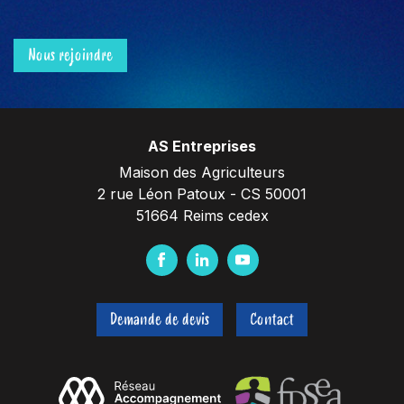
Nous rejoindre
AS Entreprises
Maison des Agriculteurs
2 rue Léon Patoux - CS 50001
51664 Reims cedex
F
L
Y
a
i
o
c
n
u
Demande de devis
Contact
e
k
t
b
e
u
o
d
b
o
I
e