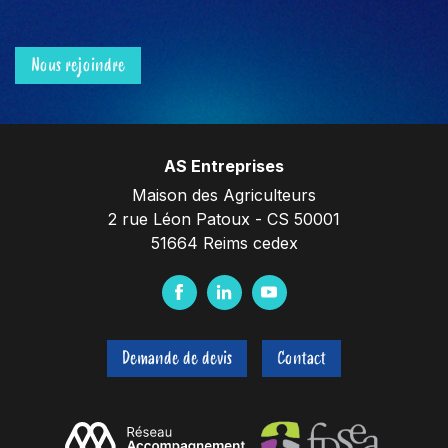
Nous rejoindre
AS Entreprises
Maison des Agriculteurs
2 rue Léon Patoux - CS 50001
51664 Reims cedex
F
L
Y
a
i
o
c
n
u
Demande de devis
Contact
e
k
t
b
e
u
o
d
b
o
I
e