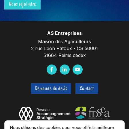
Nous rejoindre
AS Entreprises
Maison des Agriculteurs
2 rue Léon Patoux - CS 50001
51664 Reims cedex
F
L
Y
a
i
o
c
n
u
Demande de devis
Contact
e
k
t
b
e
u
o
d
b
o
I
e
k
n
Nous utilisons des cookies pour vous offrir la meilleure