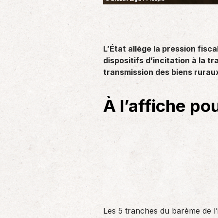
un nouvel associé…
de produc
Accompagnement des
L’État allège la pression fisc
employeurs
dispositifs d’incitation à la
En tant qu’employeur, vous êtes soumis
transmission des biens rurau
à des obligations et à une légalisation
de plus en…
À l’affiche pou
Les 5 tranches du barème de l’