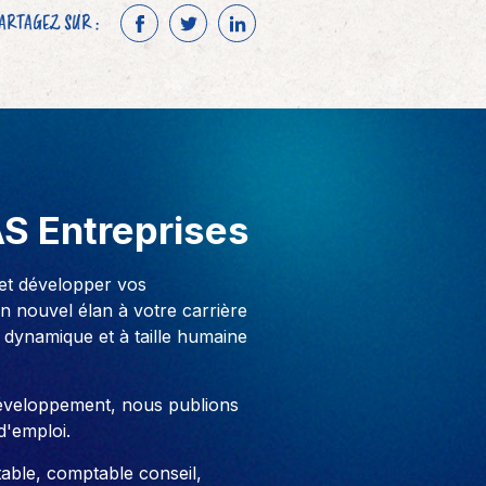
ARTAGEZ SUR :
F
T
L
a
w
i
c
i
n
e
t
k
b
t
e
o
e
d
o
r
I
AS Entreprises
k
n
 et développer vos
 nouvel élan à votre carrière
 dynamique et à taille humaine
développement, nous publions
d'emploi.
able, comptable conseil,