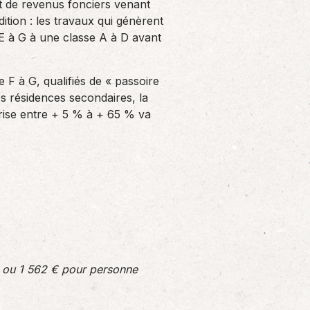
cit de revenus fonciers venant
dition : les travaux qui génèrent
E à G à une classe A à D avant
 F à G, qualifiés de « passoire
es résidences secondaires, la
rise entre + 5 % à + 65 % va
ou 1 562 € pour personne