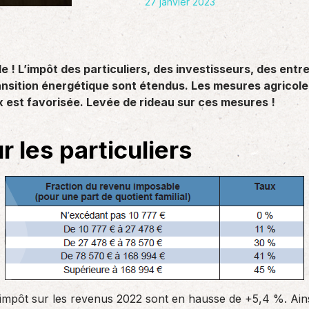
27 janvier 2023
des réglementations qui…
teurs ou…
AS Entreprises vous…
ale ! L’impôt des particuliers, des investisseurs, des ent
 transition énergétique sont étendus. Les mesures agricol
x est favorisée. Levée de rideau sur ces mesures !
r les particuliers
impôt sur les revenus 2022 sont en hausse de +5,4 %. Ainsi