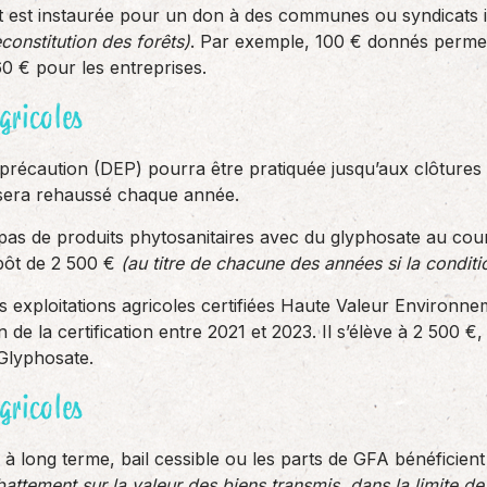
t est instaurée pour un don à des communes ou syndicats
econstitution des forêts)
. Par exemple, 100 € donnés permet
60 € pour les entreprises.
gricoles
précaution (DEP) pourra être pratiquée jusqu’aux clôture
 sera rehaussé chaque année.
nt pas de produits phytosanitaires avec du glyphosate au c
mpôt de 2 500 €
(au titre de chacune des années si la conditi
es exploitations agricoles certifiées Haute Valeur Environ
on de la certification entre 2021 et 2023. Il s’élève à 2 500 
Glyphosate.
gricoles
 à long terme, bail cessible ou les parts de GFA bénéficient
attement sur la valeur des biens transmis, dans la limite d