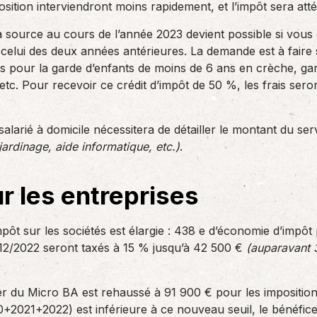
ition interviendront moins rapidement, et l’impôt sera att
a source au cours de l’année 2023 devient possible si vous
celui des deux années antérieures. La demande est à faire 
s pour la garde d’enfants de moins de 6 ans en crèche, gar
 etc. Pour recevoir ce crédit d’impôt de 50 %, les frais ser
.
 salarié à domicile nécessitera de détailler le montant du se
jardinage, aide informatique, etc.)
.
ur les entreprises
mpôt sur les sociétés est élargie : 438 e d’économie d’impôt 
/12/2022 seront taxés à 15 % jusqu’à 42 500 €
(auparavant 
ver du Micro BA est rehaussé à 91 900 € pour les impositions
2021+2022) est inférieure à ce nouveau seuil, le bénéfice 