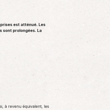
Solutions informatiques
Notre volonté de renforcer l’autonomie
de nos adhérents dans la tenue de leur
comptabilité et le…
reprises est atténué. Les
es sont prolongées. La
, à revenu équivalent, les