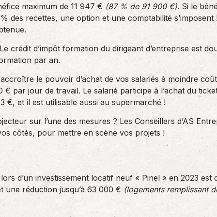
énéfice maximum de 11 947 €
(87 % de 91 900 €)
. Si le bé
 % des recettes, une option et une comptabilité s’imposent
btenue.
 crédit d’impôt formation du dirigeant d’entreprise est dou
rmation par an.
 accroître le pouvoir d’achat de vos salariés à moindre coû
€ par jour de travail. Le salarié participe à l’achat du tic
3 €, et il est utilisable aussi au supermarché !
jecteur sur l’une des mesures ? Les Conseillers d’AS Entr
vos côtés, pour mettre en scène vos projets !
ors d’un investissement locatif neuf « Pinel » en 2023 est
et une réduction jusqu’à 63 000 €
(logements remplissant de