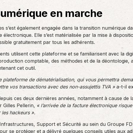
 numérique en marche
es s’est également engagée dans la transition numérique d
ure électronique. Elle s’est matérialisée par la mise à disposi
ssible gratuitement par tous les adhérents.
s utilisent cette plateforme et se familiarisent avec la digita
a production comptable, des méthodes et de la déontologie, 
tenant cet outil.
 plateforme de dématérialisation, qui vous permettra demai
ettre vos transactions avec des non-assujettis TVA »
a-t-il e
depuis ces deux dernières années, notamment à cause de l
 Gilles Pellerin,
« l’arrivée de la facture électronique risq
 les hackeurs ».
 Infrastructures, Support et Sécurité au sein du Groupe F
ur se protéger et a délivré quelques conseils utiles aux ad