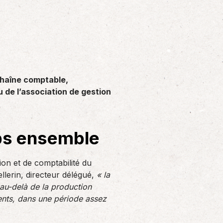
Solutions informatiques
Notre volonté de renforcer l’autonomie
de nos adhérents dans la tenue de leur
comptabilité et le…
chaîne comptable,
de l’association de gestion
aps ensemble
ion et de comptabilité du
lerin, directeur délégué,
« la
 au-delà de la production
ents, dans une période assez