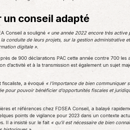
r un conseil adapté
A Conseil a souligné
« une année 2022 encore très active p
r la conduite de leurs projets, sur la gestion administrative e
mation digitale ».
isé près de 900 déclarations PAC cette année contre 700 les
n d’activité et à la transmission est également un sujet m
t fiscaliste, a évoqué
« l’importance de bien communiquer s
ée pour pouvoir bénéficier d’opportunités fiscales et juridiq
ilières et références chez FDSEA Conseil, a balayé rapideme
uelques points de vigilance pour 2023 dans un contexte actue
 Il a insisté sur le fait
« qu’il est nécessaire de bien conna
s historiques ».