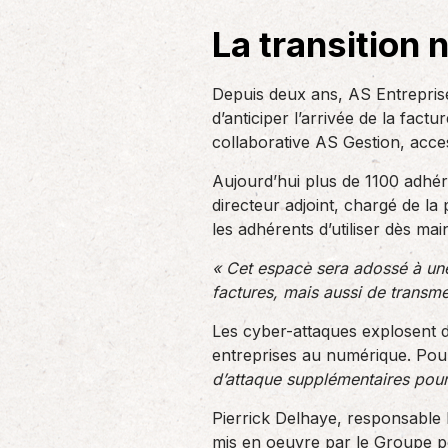
La transition
Depuis deux ans, AS Entrepris
d’anticiper l’arrivée de la fact
collaborative AS Gestion, acce
Aujourd’hui plus de 1100 adhérent
directeur adjoint, chargé de l
les adhérents d’utiliser dès main
« Cet espace sera adossé à une
factures, mais aussi de transm
Les cyber-attaques explosent 
entreprises au numérique. Pour
d’attaque supplémentaires pour
Pierrick Delhaye, responsable
mis en oeuvre par le Groupe po