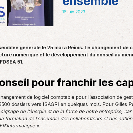
ensemble
des réglementations qui…
teurs ou…
AS Entreprises vous…
16 juin 2023
semblée générale le 25 mai à Reims. Le changement de 
ture numérique et le développement du conseil au menu 
 FDSEA 51.
conseil pour franchir les c
changement de logiciel comptable pour l’association de gest
00 dossiers vers ISAGRI en quelques mois. Pour Gilles Pel
moignage de l’énergie et de la force de notre entreprise, car
a formation de l’ensemble des collaborateurs et des adhér
ER’Informatique » .