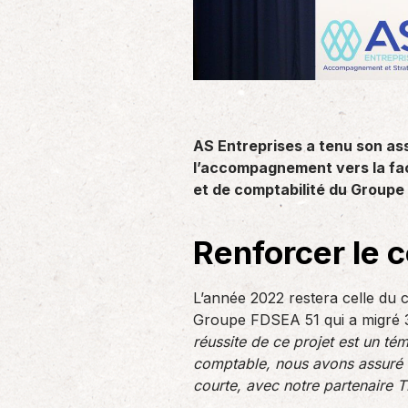
un nouvel associé…
de produc
Accompagnement des
employeurs
En tant qu’employeur, vous êtes soumis
AS Entreprises a tenu son as
à des obligations et à une légalisation
de plus en…
l’accompagnement vers la fac
et de comptabilité du Groupe
Renforcer le 
L’année 2022 restera celle du 
Groupe FDSEA 51 qui a migré 35
réussite de ce projet est un té
comptable, nous avons assuré l
courte, avec notre partenaire T