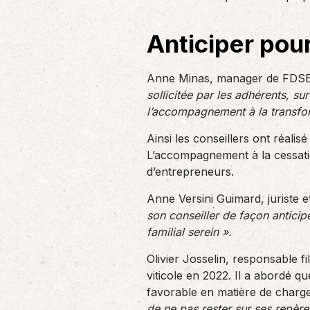
Anticiper pou
Anne Minas, manager de FDSE
sollicitée par les adhérents, su
l’accompagnement à la transfor
Ainsi les conseillers ont réal
L’accompagnement à la cessatio
d’entrepreneurs.
Anne Versini Guimard, juriste e
son conseiller de façon anticip
familial serein ».
Olivier Josselin, responsable f
viticole en 2022. Il a abordé q
favorable en matière de charges.
de ne pas rester sur ses repère